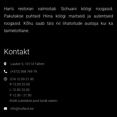
Han’s restoran valmistab Sichuani köögi roogasid.
Pakutakse puhtaid Hiina köögi maitseid ja autentseid
roogasid. Kõhu saab täis nii lihatoitude austaja kui ka
taimetoitlane.
Kontakt
Lauteri 5, 10114 Tallinn
(+372) 568 769 79
E-N 12.00-21.30
R 12.00-22.00
L 12.30-22.00
P 12.30 - 21.30
Köök suletakse pool tundi varem.
info@nuface.ee