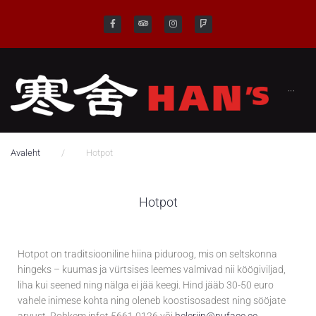
···
/
Avaleht
Hotpot
Hotpot
Hotpot on traditsiooniline hiina piduroog, mis on seltskonna
hingeks – kuumas ja vürtsises leemes valmivad nii köögiviljad,
liha kui seened ning nälga ei jää keegi. Hind jääb 30-50 euro
vahele inimese kohta ning oleneb koostisosadest ning sööjate