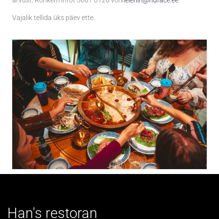
arvust. Rohkem infot 5661 0126 või
heleriin@nuface.ee
Vajalik tellida üks päev ette.
Han's restoran